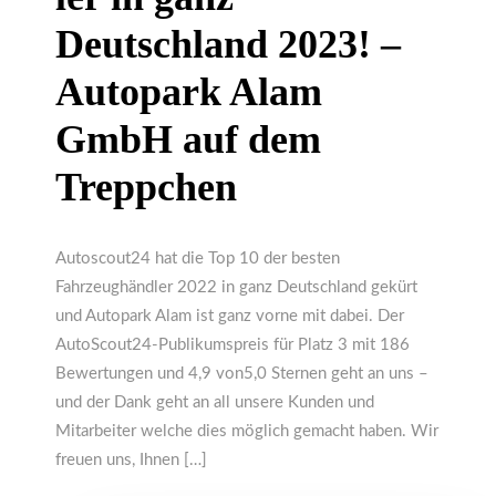
Deutschland 2023! –
Autopark Alam
GmbH auf dem
Treppchen
Autoscout24 hat die Top 10 der besten
Fahrzeughändler 2022 in ganz Deutschland gekürt
und Autopark Alam ist ganz vorne mit dabei. Der
AutoScout24-Publikumspreis für Platz 3 mit 186
Bewertungen und 4,9 von5,0 Sternen geht an uns –
und der Dank geht an all unsere Kunden und
Mitarbeiter welche dies möglich gemacht haben. Wir
freuen uns, Ihnen […]