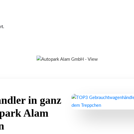
rt.
dler in ganz
opark Alam
n