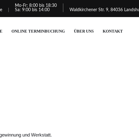
Mo-Fr: 8:00 bis 18:30
de
Sa: 9:00 bis 14:00
Waldkirchener Str. 9, 84036 Landsh
E
ONLINE TERMINBUCHUNG
ÜBER UNS
KONTAKT
ggewinnung und Werkstatt.