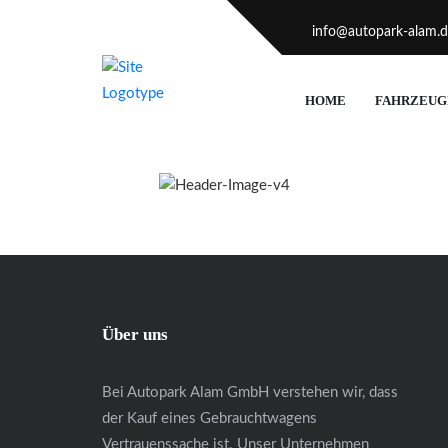
info@autopark-alam.
HOME
FAHRZEUG
Über uns
Bei Autopark Alam GmbH verstehen wir, dass
der Kauf eines Gebrauchtwagens
Vertrauenssache ist. Unser Unternehmen